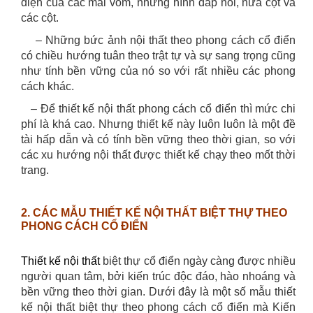
diện của các mái vòm, những hình đắp nổi, nửa cột và
các cột.
– Những bức ảnh nội thất theo phong cách cổ điển
có chiều hướng tuân theo trật tự và sự sang trọng cũng
như tính bền vững của nó so với rất nhiều các phong
cách khác.
– Để thiết kế nội thất phong cách cổ điển thì mức chi
phí là khá cao. Nhưng thiết kế này luôn luôn là một đề
tài hấp dẫn và có tính bền vững theo thời gian, so với
các xu hướng nội thất được thiết kế chạy theo mốt thời
trang.
2. CÁC MẪU THIẾT KẾ NỘI THẤT BIỆT THỰ THEO
PHONG CÁCH CỔ ĐIỂN
Thiết kế nội thất
biệt thự cổ điển ngày càng được nhiều
người quan tâm, bởi kiến trúc độc đáo, hào nhoáng và
bền vững theo thời gian. Dưới đây là một số mẫu thiết
kế nội thất biệt thự theo phong cách cổ điển mà Kiến