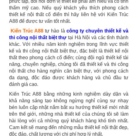
phức tạp, đòi hỏi đơn vị thiết kế phải am hiểu và có tính
thẩm mỹ cao. Nếu quý khách yêu thích phong cách
thiết kế nội thất cổ điển thì hãy liên hệ với Kiến Trúc
A88 để được tư vấn tốt nhất.
Kiến Trúc A88
tự hào là
công ty chuyên
thiết kế và
thi công nội thất biệt thự
tại Hà Nội và các tỉnh thành
khác. Với nhiều năm kinh nghiệm trong lĩnh vực thiết
kế và thi công nội thất biệt thự, đặc biệt là thiết kế nội
thất theo phong cách cổ điển; cùng đội ngũ thiết kế tài
năng, chuyên nghiệp, chúng tôi đã thiết kế và thi công
nội thất cho hàng nghìn căn biệt thự, với phong cách
đa dạng, độc đáo được khách hàng và chủ đầu tư
đánh giá cao.
Kiến Trúc A88 bằng những kinh nghiệm dày dặn và
khả năng sáng tạo không ngừng nghỉ cùng sự nhạy
bén luôn cập nhật nắm bắt xu hướng thiết kế mới nhất
trên thế giới, những nhà thiết kế của chúng tôi sẽ làm
hài lòng với cả những quý khách hàng khó tính nhất.
Cam kết sẽ mang đến những mẫu thiết kế nội thật đẹp,
độc đáo, chất lượng với chi phí hợp lý nhất.