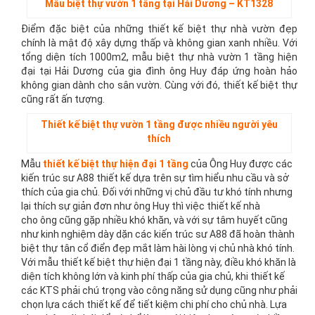
Mẫu biệt thự vườn 1 tầng tại Hải Dương – KT1328
Điểm đặc biệt của những thiết kế biệt thự nhà vườn đẹp
chính là mật độ xây dựng thấp và không gian xanh nhiều. Với
tổng diện tích 1000m2, mẫu biệt thự nhà vườn 1 tầng hiện
đại tại Hải Dương của gia đình ông Huy đáp ứng hoàn hảo
không gian dành cho sân vườn. Cùng với đó, thiết kế biệt thự
cũng rất ấn tượng.
Thiết kế biệt thự vườn 1 tầng được nhiều người yêu
thích
Mẫu
thiết kế biệt thự hiện đại 1 tầng
của Ông Huy được các
kiến trúc sư A88 thiết kế dựa trên sự tìm hiểu nhu cầu và sở
thích của gia chủ. Đối với những vị chủ đầu tư khó tính nhưng
lại thích sự giản đơn như ông Huy thì việc thiết kế nhà
cho ông cũng gặp nhiều khó khăn, và với sự tâm huyết cũng
như kinh nghiệm dày dặn các kiến trúc sư A88 đã hoàn thành
biệt thự tân cổ điển đẹp mắt làm hài lòng vị chủ nhà khó tính.
Với mẫu thiết kế biệt thự hiện đại 1 tầng này, điều khó khăn là
diện tích không lớn và kinh phí thấp của gia chủ, khi thiết kế
các KTS phải chú trọng vào công năng sử dụng cũng như phải
chọn lựa cách thiết kế để tiết kiệm chi phí cho chủ nhà. Lựa